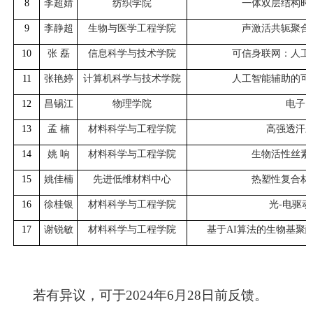
8
李超婧
纺织学院
一体双层结构时
9
李静超
生物与医学工程学院
声激活共轭聚合
10
张
磊
信息科学与技术学院
可信身联网：人工
11
张艳婷
计算机科学与技术学院
人工智能辅助的可
12
昌锡江
物理学院
电子
13
孟
楠
材料科学与工程学院
高强透汗
14
姚
响
材料科学与工程学院
生物活性丝素
15
姚佳楠
先进低维材料中心
热塑性复合材
16
徐桂银
材料科学与工程学院
光
-
电驱动
17
谢锐敏
材料科学与工程学院
基于
AI
算法的生物基聚
若有异议，可于
2024
年
6
月
28
日前反馈。