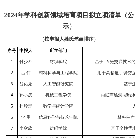
2024
年学科创新领域培育项目拟立项清单（公
示）
（按申报人姓氏笔画排序）
序号
申报人
所在部门
1
付少举
纺织学院
基于
UV
光交联技术的
2
吕
伟
材料科学与工程学院
用于高精度手势交互
3
吕佑龙
人工智能研究院
基于生
4
孙小庆
机械工程学院
内嵌声黑洞
-
超结构
5
杜玲珑
数学与统计学院
人
6
李
重
信息科学与技术学院
材料生产
7
李欣欣
纺织学院
基于个性需求