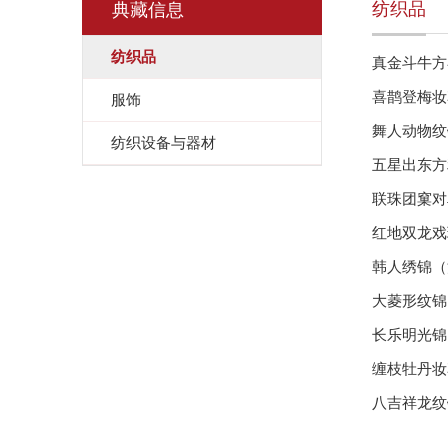
纺织品
典藏信息
纺织品
真金斗牛方
喜鹊登梅妆
服饰
舞人动物纹
纺织设备与器材
五星出东方
联珠团窠对
红地双龙戏
韩人绣锦（
大菱形纹锦
长乐明光锦
缠枝牡丹妆
八吉祥龙纹