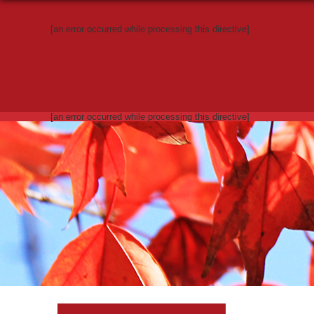
[an error occurred while processing this directive]
[an error occurred while processing this directive]