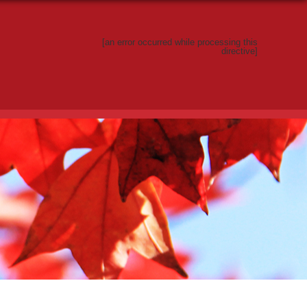
[an error occurred while processing this
directive]