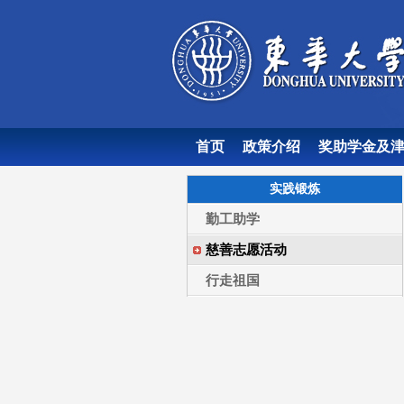
首页
政策介绍
奖助学金及
实践锻炼
勤工助学
慈善志愿活动
行走祖国