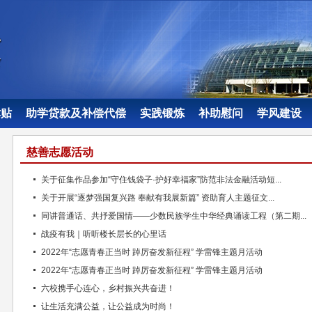
津贴
助学贷款及补偿代偿
实践锻炼
补助慰问
学风建设
慈善志愿活动
关于征集作品参加“守住钱袋子·护好幸福家”防范非法金融活动短...
关于开展“逐梦强国复兴路 奉献有我展新篇” 资助育人主题征文...
同讲普通话、共抒爱国情——少数民族学生中华经典诵读工程（第二期...
战疫有我｜听听楼长层长的心里话
2022年“志愿青春正当时 踔厉奋发新征程” 学雷锋主题月活动
2022年“志愿青春正当时 踔厉奋发新征程” 学雷锋主题月活动
六校携手心连心，乡村振兴共奋进！
让生活充满公益，让公益成为时尚！