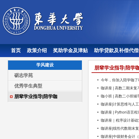
首页
政策介绍
奖助学金及津贴
助学贷款及补偿代偿
学风建设
朋辈学业指导|陪学
砺志学苑
今年，你加入陪学咖了
优秀学生典型
咖讲座 | 高数二期末复
朋辈学业指导|陪学咖
咖小班 | 高数二小班辅
咖讲座|计算思维与人工
咖讲座 | Python语
咖讲座｜程序设计基础
咖讲座|线性代数期末
咖讲座|中级财务会计