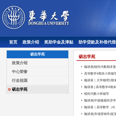
首页
政策介绍
奖助学金及津贴
助学贷款及补偿代偿
砺志学苑
砺志学苑
政策介绍
咖讲座|线性代数期末
中心荣誉
高等数学4期末小班辅
行走祖国
咖讲座｜大学物理1期
咖讲座 | 高等数学4期
砺志学苑
线性代数小班辅导
咖讲座|中级微观经济
咖讲座｜高等数学（4
咖讲座|市场营销学(延安